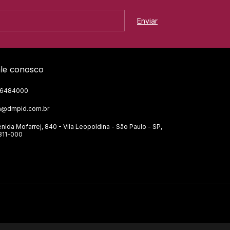
le conosco
36484000
ja@dmpid.com.br
nida Mofarrej, 840 - Vila Leopoldina - São Paulo - SP,
311-000